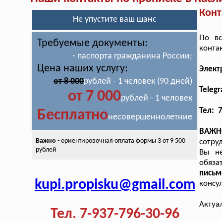
Конт
Не упустите ваш шанс
По вс
Требуемые документы:
конта
- паспорта гражданина России;
Цена наших услугу:
Элект
от 8 000
рублей - 1 человек (90 дней)
Teleg
от 7 000
рублей - 1 человек
Тел: 
Бесплатно
несовершеннолетние
ВАЖН
Важно
- ориентировочная оплата
формы 3 от 9 500
сотру
рублей
Вы не
обяз
пись
kupi.propisku@gmail.com
консу
Актуа
Тел. 7-937-796-30-96